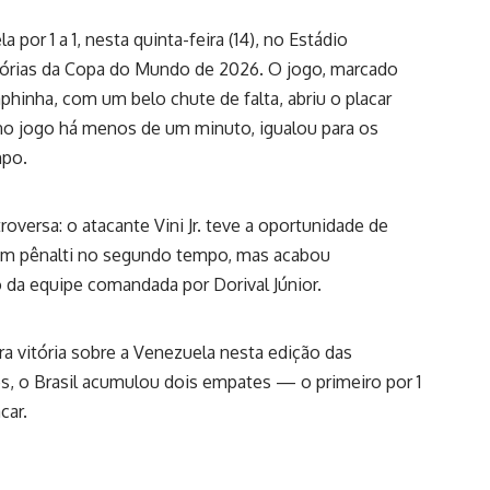
por 1 a 1, nesta quinta-feira (14), no Estádio
atórias da Copa do Mundo de 2026. O jogo, marcado
phinha, com um belo chute de falta, abriu o placar
 no jogo há menos de um minuto, igualou para os
mpo.
oversa: o atacante Vini Jr. teve a oportunidade de
rar um pênalti no segundo tempo, mas acabou
 da equipe comandada por Dorival Júnior.
ra vitória sobre a Venezuela nesta edição das
es, o Brasil acumulou dois empates — o primeiro por 1
car.