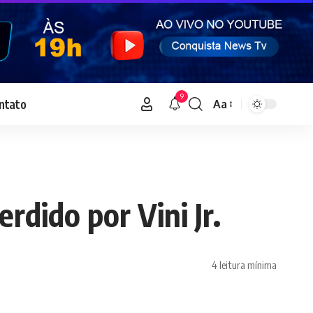
9
ntato
Aa
Font
Resizer
rdido por Vini Jr.
4 leitura mínima