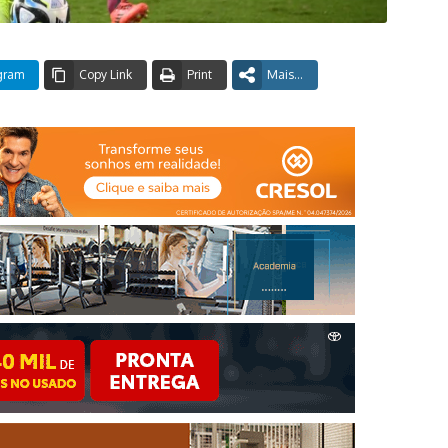
gram
Copy Link
Print
Mais...