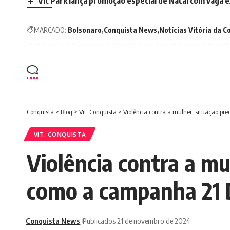
Vic Park lança promoção especial de Natal com vaga 
MARCADO:
Bolsonaro
Conquista News
Notícias Vitória da C
Conquista
>
Blog
>
Vit. Conquista
>
Violência contra a mulher: situação pr
VIT. CONQUISTA
Violência contra a mu
como a campanha 21 
Conquista News
Publicados 21 de novembro de 2024