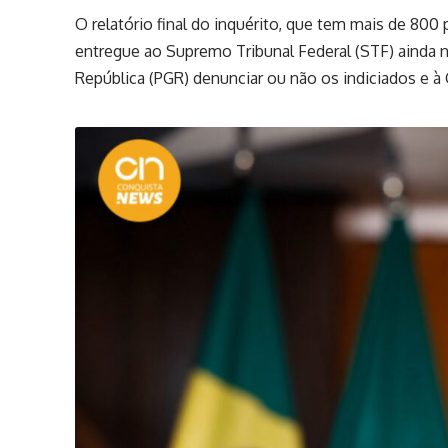
O relatório final do inquérito, que tem mais de 800 p
entregue ao Supremo Tribunal Federal (STF) ainda ne
República (PGR) denunciar ou não os indiciados e à C