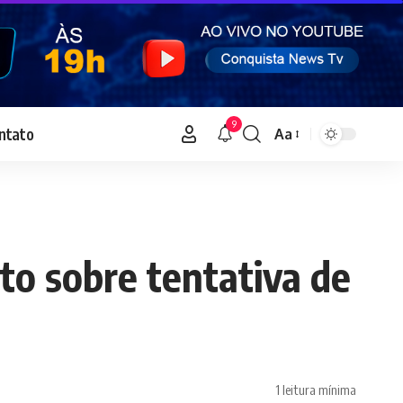
9
ntato
Aa
Font
Resizer
to sobre tentativa de
1 leitura mínima