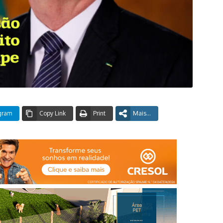
gram
Copy Link
Print
Mais...