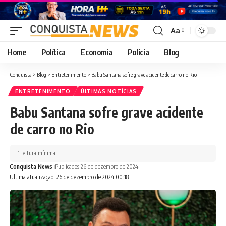
Aa
Font
Resizer
Home
Política
Economia
Polícia
Blog
Conquista
>
Blog
>
Entretenimento
>
Babu Santana sofre grave acidente de carro no Rio
ENTRETENIMENTO
ÚLTIMAS NOTÍCIAS
Babu Santana sofre grave acidente
de carro no Rio
1 leitura mínima
Conquista News
Publicados 26 de dezembro de 2024
Ultima atualização: 26 de dezembro de 2024 00:18