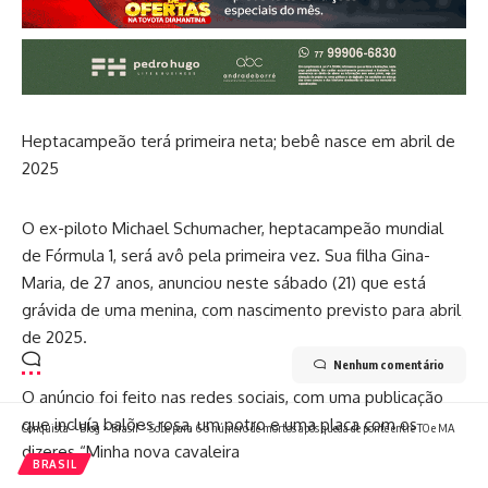
Heptacampeão terá primeira neta; bebê nasce em abril de
2025
O ex-piloto Michael Schumacher, heptacampeão mundial
de Fórmula 1, será avô pela primeira vez. Sua filha Gina-
Maria, de 27 anos, anunciou neste sábado (21) que está
grávida de uma menina, com nascimento previsto para abril
de 2025.
Nenhum comentário
O anúncio foi feito nas redes sociais, com uma publicação
que incluía balões rosa, um potro e uma placa com os
Conquista
>
Blog
>
Brasil
>
Sobe para 6 o número de mortos após queda de ponte entre TO e MA
dizeres “Minha nova cavaleira
BRASIL