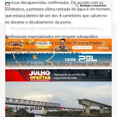
pessoas desaparecidas confirmadas. De acordo com os
Nenhum comentário
bombeiros, a primeira vítima retirada da água é um homem,
que estava dentro de um dos 4 caminhões que caíram no
rio durante o desabamento da ponte.
Uma publicação compartilhada por Gina Schumacher (@gina_schumacher)
//
Profissionais especializados em resgate subaquático
participam da operação. Ao todo, são 29 mergulhadores
I
nfluenciamos mais de 8 mil pessoas todos os dias e somos
trabalhando para encontrar as vítimas.
o canal de notícias que mais cresce na Bahia
A ponte desabou na tarde do último domingo (22). Ela liga
Arquivos
as cidades de Aguiarnópolis (TO) e Estreito (MA).
agosto 2026
julho 2026
junho 2026
maio 2026
Você pode gostar também
abril 2026
março 2026