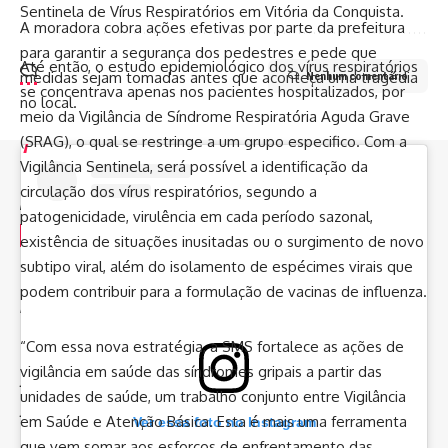
Sentinela de Vírus Respiratórios em Vitória da Conquista.
A moradora cobra ações efetivas por parte da prefeitura
para garantir a segurança dos pedestres e pede que
Até então, o estudo epidemiológico dos vírus respiratórios
medidas sejam tomadas antes que aconteça uma tragédia
Nenhum comentário
se concentrava apenas nos pacientes hospitalizados, por
no local.
meio da Vigilância de Síndrome Respiratória Aguda Grave
(SRAG), o qual se restringe a um grupo especifico. Com a
Vigilância Sentinela, será possível a identificação da
//
circulação dos vírus respiratórios, segundo a
patogenicidade, virulência em cada período sazonal,
I
nfluenciamos mais de 8 mil pessoas todos os dias e somos
existência de situações inusitadas ou o surgimento de novo
o canal de notícias que mais cresce na Bahia
subtipo viral, além do isolamento de espécimes virais que
podem contribuir para a formulação de vacinas de influenza.
Arquivos
“Com essa nova estratégia, a SMS fortalece as ações de
agosto 2026
vigilância em saúde das síndromes gripais a partir das
julho 2026
unidades de saúde, um trabalho conjunto entre Vigilância
junho 2026
em Saúde e Atenção Básica. Esta é mais uma ferramenta
Ver essa foto no Instagram
maio 2026
que vem somar aos esforços de enfrentamento das