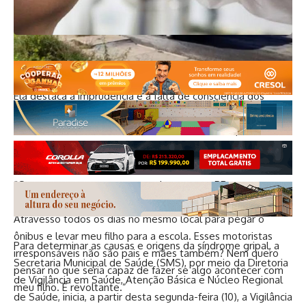
Ela destaca a imprudência e a falta de consciência dos
motoristas, que trafegam em alta velocidade, como se
estivessem em uma rodovia, desconsiderando que se trata
de um perímetro urbano.
“Os carros passam como se estivessem na BR, sem pensar
que ali é uma área urbana, com circulação de pedestres.
Atravesso todos os dias no mesmo local para pegar o
ônibus e levar meu filho para a escola. Esses motoristas
Para determinar as causas e origens da síndrome gripal, a
irresponsáveis não são pais e mães também? Nem quero
Secretaria Municipal de Saúde (SMS), por meio da Diretoria
pensar no que seria capaz de fazer se algo acontecer com
de Vigilância em Saúde, Atenção Básica e Núcleo Regional
meu filho. É revoltante.”
de Saúde, inicia, a partir desta segunda-feira (10), a Vigilância