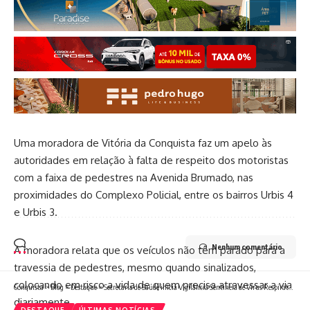
Uma moradora de Vitória da Conquista faz um apelo às
autoridades em relação à falta de respeito dos motoristas
com a faixa de pedestres na Avenida Brumado, nas
proximidades do Complexo Policial, entre os bairros Urbis 4
e Urbis 3.
Nenhum comentário
A moradora relata que os veículos não têm parado para a
travessia de pedestres, mesmo quando sinalizados,
colocando em risco a vida de quem precisa atravessar a via
Conquista
>
Blog
>
Destaque
>
Secretaria de Saúde inicia Vigilância Sentinela de Vírus Respiratórios a partir desta segunda-feira, 10
diariamente.
DESTAQUE
ÚLTIMAS NOTÍCIAS