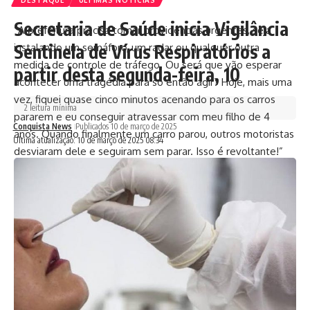
Secretaria de Saúde inicia Vigilância
“A prefeitura precisa tomar providências urgentes, seja
Sentinela de Vírus Respiratórios a
instalando um semáforo, um radar ou qualquer outra
medida de controle de tráfego. Ou será que vão esperar
partir desta segunda-feira, 10
acontecer uma tragédia para só então agir? Hoje, mais uma
vez, fiquei quase cinco minutos acenando para os carros
2 leitura mínima
pararem e eu conseguir atravessar com meu filho de 4
Conquista News
Publicados 10 de março de 2025
anos. Quando finalmente um carro parou, outros motoristas
Ultima atualização: 10 de março de 2025 08:34
desviaram dele e seguiram sem parar. Isso é revoltante!”