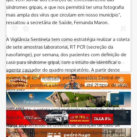
síndromes gripais, e que nos permitirá ter uma fotografia
abril 2026
mais ampla dos vírus que circulam em nosso município”,
março 2026
ressaltou a secretária de Saúde, Fernanda Maron.
fevereiro 2026
janeiro 2026
A Vigilância Sentinela tem como estratégia realizar a coleta
dezembro 2025
de sete amostras laboratorial, RT PCR (secreção da
novembro 2025
nasofaringe), por semana, dos pacientes com definição de
caso para síndrome gripal, com o intuito de identificar o
outubro 2025
Uma publicação compartilhada por Conquista News (@conquista.news)
agente causador do quadro respiratório. A partir deste
setembro 2025
exame, que será analisado pelo Laboratório Central de
agosto 2025
Salvador, é possível a identificação de até 21 tipos de vírus
julho 2025
gripais.
junho 2025
maio 2025
Inicialmente, a coleta será realizada na Unidade de Saúde
Admário Silva Santos, das 17h às 22h (segunda a sexta-
abril 2025
feira), obedecendo os critérios de definição de caso de
março 2025
síndrome gripal (febre e coriza), e o agendamento prévio
fevereiro 2025