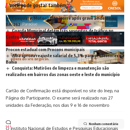
Você pode gostar também
Conquista: Motociclista morre após grave acidente na
BA-262
Guarda Municipal detém três suspeitos de tráfico no
Centro POP Adulto; um tinha mandado de prisão em aberto
Instituição financeira é fiscalizada em ação conjunta do
Procon estadual com Procons municipais
Alba aprova reajuste salarial de 5,3% para professores na
Bahia
Conquista: Mutirões de limpeza e manutenção são
realizados em bairros das zonas oeste e leste do município
Cartão de Confirmação está disponível no site do Inep, na
Página do Participante. O exame será realizado nas 27
unidades da Federação, nos dias 9 e 16 de novembro
Nenhum comentário
O Instituto Nacional de Estudos e Pesquisas Educacionais