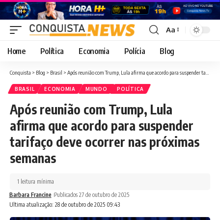
Aa
Font
Resizer
Home
Política
Economia
Polícia
Blog
Conquista
>
Blog
>
Brasil
>
Após reunião com Trump, Lula afirma que acordo para suspender tarifaço deve ocorrer nas próximas semanas
BRASIL
ECONOMIA
MUNDO
POLÍTICA
Após reunião com Trump, Lula
afirma que acordo para suspender
tarifaço deve ocorrer nas próximas
semanas
1 leitura mínima
Barbara Francine
Publicados 27 de outubro de 2025
Ultima atualização: 28 de outubro de 2025 09:43