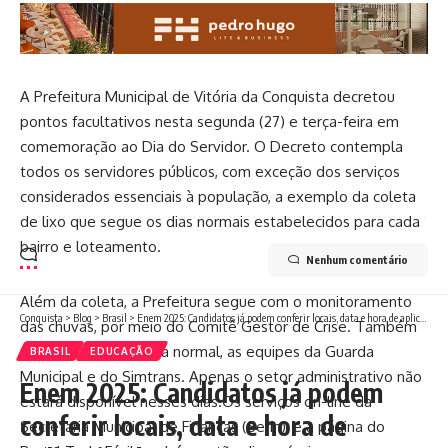
A Prefeitura Municipal de Vitória da Conquista decretou
pontos facultativos nesta segunda (27) e terça-feira em
comemoração ao Dia do Servidor. O Decreto contempla
todos os servidores públicos, com exceção dos serviços
considerados essenciais à população, a exemplo da coleta
de lixo que segue os dias normais estabelecidos para cada
bairro e loteamento.
Nenhum comentário
Além da coleta, a Prefeitura segue com o monitoramento
Conquista
>
Blog
>
Brasil
>
Enem 2025: Candidatos já podem conferir locais, data e hora de aplicação das provas
das chuvas, por meio do Comitê Gestor de Crise. Também
funcionam com escala normal, as equipes da Guarda
BRASIL
EDUCAÇÃO
Municipal e do Simtrans. Apenas o setor administrativo não
Enem 2025: Candidatos já podem
estará disponível nesses dias.Os serviços on-line da
conferir locais, data e hora de
Secretaria Municipal de Finanças (Sefin), e a página do