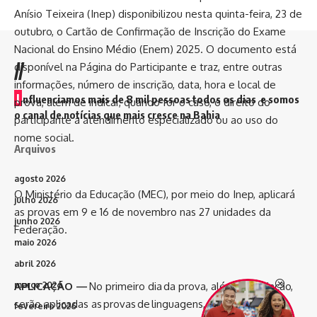
Anísio Teixeira (Inep) disponibilizou nesta quinta-feira, 23 de
outubro, o Cartão de Confirmação de Inscrição do Exame
Nacional do Ensino Médio (Enem) 2025. O documento está
//
disponível na
Página do Participante
e traz, entre outras
informações, número de inscrição, data, hora e local de
I
nfluenciamos mais de 8 mil pessoas todos os dias e somos
prova, além de indicar, quando for o caso, o direito do
o canal de notícias que mais cresce na Bahia
participante a atendimento especializado ou ao uso do
nome social.
Arquivos
agosto 2026
O Ministério da Educação (MEC), por meio do Inep, aplicará
julho 2026
as provas em 9 e 16 de novembro nas 27 unidades da
junho 2026
Federação.
maio 2026
abril 2026
março 2026
APLICAÇÃO —
No primeiro dia da prova, além da redação,
serão aplicadas as provas de linguagens, códigos e suas
fevereiro 2026