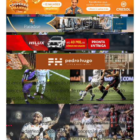
O encerramento foi a opção firmada entre o governo e a
concessionária após tentativa de revisão dos termos do
contrato, estressado há anos
O Tribunal de Contas da União (TCU) aprovou o acordo do
governo federal para que a Via Bahia encerre
Nenhum comentário
antecipadamente o contrato de concessão das BRs 116 e
324. A gestão dos 681 km será feita pelo Departamento