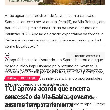
A tão aguardada reestreia de Neymar com a camisa do
Santos aconteceu nesta quarta-feira (5), na Vila Belmiro, em
partida válida pela sétima rodada da fase de grupos do
Paulistão 2025. Apesar da grande expectativa da torcida, o
Peixe não conseguiu sair com a vitória e empatou por 1 a 1
com o Botafogo-SP.
Nenhum comentário
O jogo foi bastante disputado, e o Santos buscou o ataque
desde o início, impulsionado pelo retorno de Neymar. O
Conquista
>
Blog
>
Bahia
>
TCU aprova acordo que encerra concessão da Via Bahia; governo assume temporariamente
camisa 10, que atuou por 45 minutos, teve boa participação,
protagonizando jogadas individuais, criando oportunidades
BAHIA
DESTAQUE
e levando perigo à defesa adversária.
TCU aprova acordo que encerra
concessão da Via Bahia; governo
O Santos abriu o placar no primeiro tempo. O Botafogo
assume temporariamente
respondeu e chegou ao empate no segundo tempo. O time