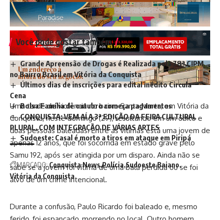
Você pode gostar também
Grande Apreensão de Drogas é Realizada pela 78ª CIPM
no Bairro Brasil em Vitória da Conquista
Últimos dias de inscrições para edital inédito Circula
Cena
Bolsa Família de outubro começa pagamentos
Uma tarde de violência no bairro Santa Marta, em Vitória da
CONQUISTA: VEM AÍ A 3ª EDIÇÃO DA FEIRA CULTURAL
Conquista, neste domingo (29), resultando em um óbito e
PLURAL, COM INTEGRAÇÃO DE VÁRIAS ARTES
duas pessoas baleadas. Entre as vítimas está uma jovem de
Sudoeste: Casal é morto a tiros em ataque em Piripá
apenas 12 anos, que foi socorrida em estado grave pelo
Samu 192, após ser atingida por um disparo. Ainda não se
MARCADO:
Conquista News
Polícia
Sudoeste Baiano
sabe se a jovem foi vítima de uma bala perdida ou se foi
Vitória da Conquista
alvo de um crime intencional.
Durante a confusão, Paulo Ricardo foi baleado e, mesmo
ferido, foi espancado, morrendo no local. Outro homem