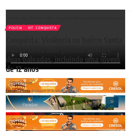
Conquista
>
Blog
>
Economia
>
Polícia
>
Conquista: Violência no bairro Santa Marta deixa uma pessoa morta e duas baleadas, incluindo uma jovem de 12 anos
POLÍCIA
VIT. CONQUISTA
Conquista: Violência no bairro Santa
Marta deixa uma pessoa morta e
duas baleadas, incluindo uma jovem
de 12 anos
1 leitura mínima
Conquista News
Publicados 30 de setembro de 2024
Ultima atualização: 30 de setembro de 2024 00:04