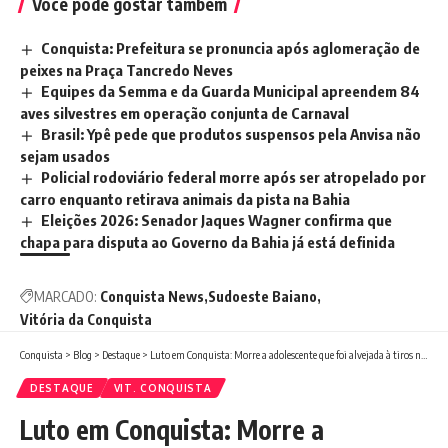
Você pode gostar também
Conquista: Prefeitura se pronuncia após aglomeração de
peixes na Praça Tancredo Neves
Equipes da Semma e da Guarda Municipal apreendem 84
aves silvestres em operação conjunta de Carnaval
Brasil: Ypê pede que produtos suspensos pela Anvisa não
sejam usados
Policial rodoviário federal morre após ser atropelado por
carro enquanto retirava animais da pista na Bahia
Eleições 2026: Senador Jaques Wagner confirma que
chapa para disputa ao Governo da Bahia já está definida
MARCADO:
Conquista News
Sudoeste Baiano
Vitória da Conquista
Conquista
>
Blog
>
Destaque
>
Luto em Conquista: Morre a adolescente que foi alvejada à tiros no último domingo (29) no Loteamento Santa Marta, ela foi identificada como Vitória
DESTAQUE
VIT. CONQUISTA
Luto em Conquista: Morre a