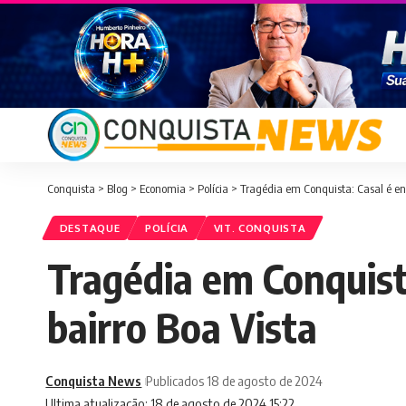
Conquista
>
Blog
>
Economia
>
Polícia
>
Tragédia em Conquista: Casal é en
DESTAQUE
POLÍCIA
VIT. CONQUISTA
Tragédia em Conquist
bairro Boa Vista
Conquista News
Publicados 18 de agosto de 2024
Ultima atualização: 18 de agosto de 2024 15:22