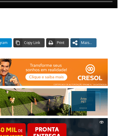
gram
Copy Link
Print
Mais...