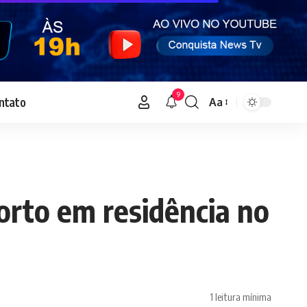
9
ntato
Aa
Font
Resizer
orto em residência no
1 leitura mínima