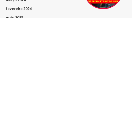
fevereiro 2024
maio 2023
março 2023
fevereiro 2023
dezembro 2022
novembro 2022
outubro 2022
Siga-nos
Home
Blog
Vit. da Conquista
Bahia
Brasil
Política
Polícia
Esporte
Artigos
Eventos+
Entrevistas
Contato
Sobre