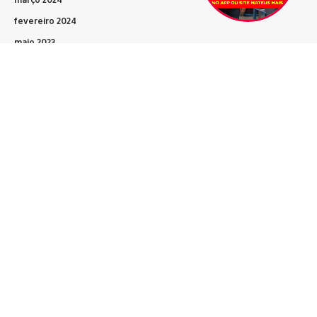
fevereiro 2024
maio 2023
março 2023
fevereiro 2023
dezembro 2022
novembro 2022
outubro 2022
Siga-nos
Home
Blog
Vit. da Conquista
Bahia
Brasil
Política
Polícia
Esporte
Artigos
Eventos+
Entrevistas
Contato
Sobre