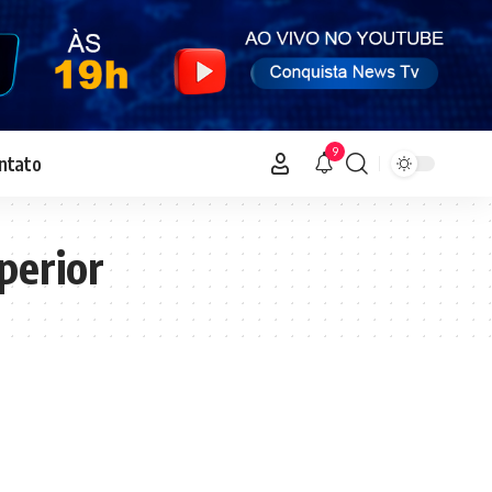
9
ntato
perior