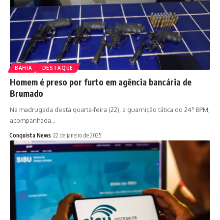
BAHIA
DESTAQUE
Homem é preso por furto em agência bancária de
Brumado
Na madrugada desta quarta-feira (22), a guarnição tática do 24º BPM,
acompanhada…
Conquista News
22 de janeiro de 2025