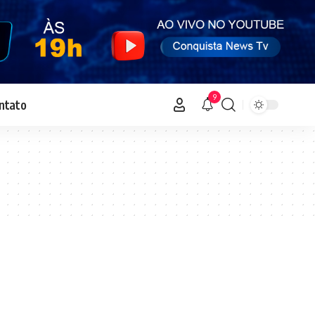
9
ntato