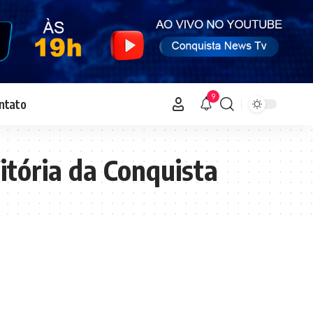
9
ntato
tória da Conquista