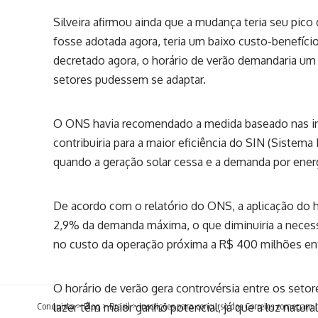
Silveira afirmou ainda que a mudança teria seu pico
fosse adotada agora, teria um baixo custo-benefíci
decretado agora, o horário de verão demandaria um
setores pudessem se adaptar.
O ONS havia recomendado a medida baseado nas indi
contribuiria para a maior eficiência do SIN (Sistema
quando a geração solar cessa e a demanda por ener
De acordo com o relatório do ONS, a aplicação do h
2,9% da demanda máxima, o que diminuiria a necess
no custo da operação próxima a R$ 400 milhões ent
O horário de verão gera controvérsia entre os set
Conquista
lazer têm maior ganho potencial, já que a luz natura
>
Blog
>
Brasil
>
Inscrições para concurso dos Correios começam 