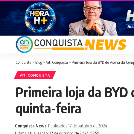
Conquista
>
Blog
>
Vit. Conquista
>
Primeira loja da BYD de Vitória da Con
VIT. CONQUISTA
Primeira loja da BYD 
quinta-feira
Conquista News
Publicados 17 de outubro de 2024
Ultima atualização: 17 de outubro de 2024 03:59