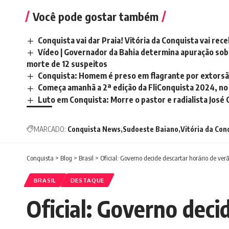
Você pode gostar também
Conquista vai dar Praia! Vitória da Conquista vai rece
Vídeo | Governador da Bahia determina apuração sobr
morte de 12 suspeitos
Conquista: Homem é preso em flagrante por extorsã
Começa amanhã a 2ª edição da FliConquista 2024, no 
Luto em Conquista: Morre o pastor e radialista José 
MARCADO:
Conquista News
Sudoeste Baiano
Vitória da Con
Conquista
>
Blog
>
Brasil
>
Oficial: Governo decide descartar horário de ve
BRASIL
DESTAQUE
Oficial: Governo deci