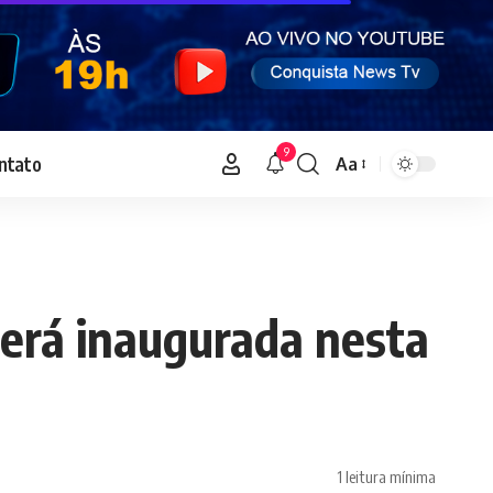
9
ntato
Aa
Font
Resizer
será inaugurada nesta
1 leitura mínima