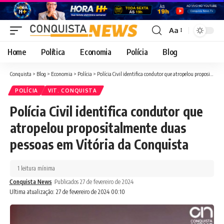
Aa
Font
Resizer
Home
Política
Economia
Polícia
Blog
Conquista
>
Blog
>
Economia
>
Polícia
>
Polícia Civil identifica condutor que atropelou propositalmente duas pessoas em Vitória da Conquista
POLÍCIA
VIT. CONQUISTA
Polícia Civil identifica condutor que
atropelou propositalmente duas
pessoas em Vitória da Conquista
1 leitura mínima
Conquista News
Publicados 27 de fevereiro de 2024
Ultima atualização: 27 de fevereiro de 2024 00:10