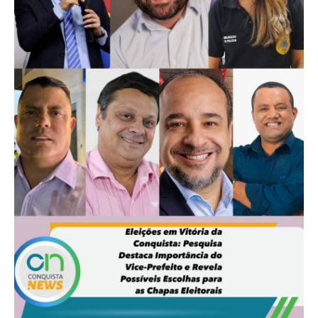
Ângelo Máximo segue internado com escoriações pelo
corpo. Até o momento, o responsável pelo atropelamento
não foi identificado ou detido.
A tragédia teve início com uma discussão de trânsito,
culminando na perseguição e atropelamento das vítimas. O
caso permanece sob investigação.