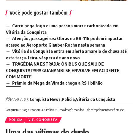
Você pode gostar também
Carro pega fogo e uma pessoa morre carbonizada em
Vitória da Conquista
Atenção, passageiros: Obras na BR-116 podem impactar
acesso ao Aeroporto Glauber Rocha nesta semana
Vitória da Conquista entra em alerta amarelo de chuva até
esta terça-feira, véspera de ano novo
TRAGÉDIA NA ESTRADA: ÔNIBUS QUE SAIU DE
CONQUISTA PARA GUANAMBI SE ENVOLVE EM ACIDENTE
COM MORTE
Prêmio da Mega da Virada chega a R$ 1 bilhão
MARCADO:
Conquista News
Polícia
Vitória da Conquista
Conquista
>
Blog
>
Economia
>
Polícia
>
Uma das vítimas do duplo atropelamento está em estado grave no hospital de Base em Vitória da Conquista
POLÍCIA
VIT. CONQUISTA
Uma das vítimas do duplo