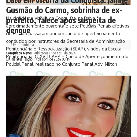
Gusmão do Carmo, sobrinha de ex-
prefeito, falece após suspeita de
Na cidade de Vitória da Conquista, na Bahia,
aproximadamente quarenta e sete Policiais Penais efetivos
dengue
do Estado passaram por um curso de aperfeiçoamento
conduzido por instrutores da Secretaria de Administração
2 leitura mínima
Penitenciária e Ressocialização (SEAP), vindos da Escola
Conquista News
Publicados 17 de abril de 2024
Penitenciária. O XVII CAPP – Curso de Aperfeiçoamento do
Ultima atualização: 17 de abril de 2024 09:14
Policial Penal, realizado no Conjunto Penal Adv. Nilton
Gonçalves (CPANG), capacitou os servidores em diversos
aspectos, incluindo o manuseio seguro e adequado de
armamentos institucionais como pistolas, carabinas, CTT,
espingardas calibre 12, e o uso de instrumentos de menor
potencial ofensivo (IMPO). Paralelamente, os Policiais
Penais foram treinados em uma oficina de armamento
GLOCK.
A realização do XVII CAPP no CPANG marca um avanço