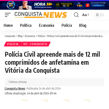
Aa
Font
Resizer
Home
Política
Economia
Polícia
Blog
Conquista
>
Blog
>
Economia
>
Polícia
>
Polícia Civil apreende mais de 12 mil comprimidos de anfetamina em Vitória da Conquista
POLÍCIA
VIT. CONQUISTA
Polícia Civil apreende mais de 12 mil
comprimidos de anfetamina em
Vitória da Conquista
1 leitura mínima
Conquista News
Publicados 24 de abril de 2024
Ultima atualização: 24 de abril de 2024 09:44