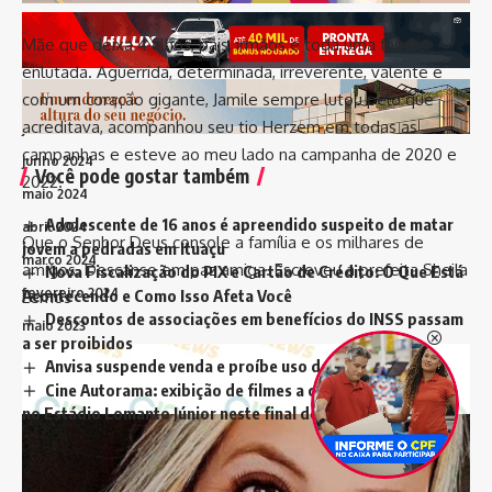
outubro 2024
Mãe que deixa 4 filhos, pais, irmãos e toda uma família
setembro 2024
enlutada. Aguerrida, determinada, irreverente, valente e
agosto 2024
com um coração gigante, Jamile sempre lutou pelo que
acreditava, acompanhou seu tio Herzem em todas as
julho 2024
campanhas e esteve ao meu lado na campanha de 2020 e
junho 2024
Você pode gostar também
2022.
maio 2024
Adolescente de 16 anos é apreendido suspeito de matar
abril 2024
Que o Senhor Deus console a família e os milhares de
jovem a pedradas em Ituaçu
março 2024
amigos. Descanse em paz amiga. Escreveu a prefeita Sheila
Nova Fiscalização do PIX e Cartão de Crédito: O Que Está
fevereiro 2024
Acontecendo e Como Isso Afeta Você
Lemos
Descontos de associações em benefícios do INSS passam
maio 2023
a ser proibidos
março 2023
Anvisa suspende venda e proíbe uso de produtos Ypê
Cine Autorama: exibição de filmes a céu aberto acontece
fevereiro 2023
no Estádio Lomanto Júnior neste final de semana
dezembro 2022
novembro 2022
MARCADO:
Conquista News
Polícia
Sudoeste Baiano
outubro 2022