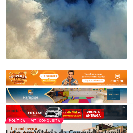
Conquista
>
Blog
>
Política
>
Luto em Vitória da Conquista: Jamile Gusmão do Carmo, sobrinha de ex-prefeito, falece após suspeita de dengue
POLÍTICA
VIT. CONQUISTA
Luto em Vitória da Conquista: Jamile