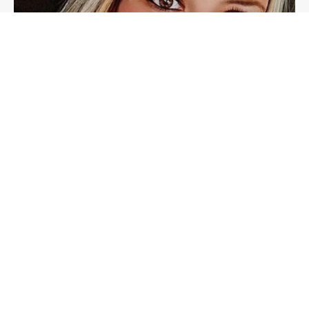
Vitória da Conquista
Siga-nos
Home
Blog
Vit. da Conquista
Bahia
Brasil
Política
Polícia
Esporte
Artigos
Eventos+
Entrevistas
Contato
Sobre
Por favor, click na logo, escreva e dê enter para falar