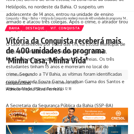
Heliópolis, no nordeste da Bahia. O suspeito, um
adolescente de 14 anos, entrou na unidade de ensino
Conquista
>
Blog
>
Bahia
>
Vitória da Conquista receberá mais de 400 unidades do programa ‘Minha Casa, Minha Vida’
armado e atacou três colegas. Após o crime, o atirador tirou
a própria vida.
BAHIA
DESTAQUE
VIT. CONQUISTA
Vitória da Conquista receberá mais
O caso aconteceu por volta das 17h, na Escola Municipal de
de 400 unidades do programa
Educação Infantil e Ensino Fundamental D Pedro I,
‘Minha Casa, Minha Vida’
localizado no povoado de Serra dos Correias. Os três
estudantes tinham 15 anos e morreram no local do
crime. Segundo a TV Bahia, as vítimas foram identificadas
3 leitura mínima
como Fernanda Souza Gama, Jonathan Gama dos Santos e
Conquista News
Publicados 18 de outubro de 2024
Adriele Vitória Silva Ferreira.
Ultima atualização: 18 de outubro de 2024 12:18
A Secretaria da Segurança Pública da Bahia (SSP-BA)
informou que o estudante usou um revólver calibre 38
contra os colegas. Ambulâncias do Serviço de Atendimento
Móvel de Urgência (Samu) foram encaminhadas ao local,