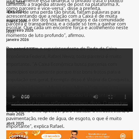
foi exatamente essa dinâmica: o privado trata o público
maio 2026
lamentou a tragédia através de post na plataforma X.
como parceiro e vice-versa”, disse a prefeita,
“Diante de uma perda tão brutal, faltam palavras para
abril 2026
acrescentando que a relação com a Caixa é de muita
expressar a dor dos familiares, amigos e da comunidade
março 2026
parceira e transparência, e a cidade só tem a ganhar com
escolar. Que cada um encontre força e acolhimento neste
fevereiro 2026
isso.
momento de luto profundo”, afirmou.
janeiro 2026
De acordo com o superintendente de Rede da Caixa
dezembro 2025
Econômica Federal, Rafael Neiva, toda parceria é muito
novembro 2025
importante. “A Caixa Econômica busca parcerias com
outubro 2025
municípios exatamente porque traz bons frutos para a
setembro 2025
população em geral. Exemplo disso é Vitória da Conquista,
agosto 2025
onde, não só com o Minha Casa, Minha Vida, mas com
outros contratos também, o cidadão lá na ponta é o
julho 2025
beneficiado e temos reflexos positivos disso. O município
junho 2025
entra como ente apoiador para viabilizar a infraestrutura, a
maio 2025
pavimentação, rede de água, de esgoto, o que é muito
abril 2025
importante”, explica Rafael.
março 2025