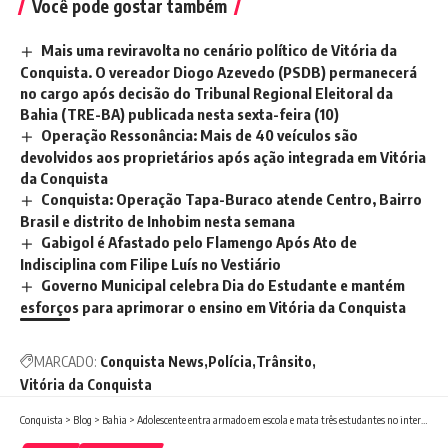
Você pode gostar também
Mais uma reviravolta no cenário político de Vitória da
Conquista. O vereador Diogo Azevedo (PSDB) permanecerá
no cargo após decisão do Tribunal Regional Eleitoral da
Bahia (TRE-BA) publicada nesta sexta-feira (10)
Operação Ressonância: Mais de 40 veículos são
devolvidos aos proprietários após ação integrada em Vitória
da Conquista
Conquista: Operação Tapa-Buraco atende Centro, Bairro
Brasil e distrito de Inhobim nesta semana
Gabigol é Afastado pelo Flamengo Após Ato de
Indisciplina com Filipe Luís no Vestiário
Governo Municipal celebra Dia do Estudante e mantém
esforços para aprimorar o ensino em Vitória da Conquista
MARCADO:
Conquista News
Polícia
Trânsito
Vitória da Conquista
Conquista
>
Blog
>
Bahia
>
Adolescente entra armado em escola e mata três estudantes no interior da Bahia e depois tira a própria vida