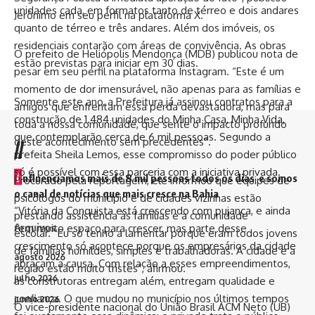
unidades cada, em formatos tanto de térreo e dois andares
Jerônimo em seu perfil na plataforma X.
quanto de térreo e três andares. Além dos imóveis, os
residenciais contarão com áreas de convivência. As obras
O prefeito de Heliópolis Mendonça (MDB) publicou nota de
estão previstas para iniciar em 30 dias.
pesar em seu perfil na plataforma Instagram. “Este é um
momento de dor imensurável, não apenas para as famílias e
Somente este ano, a Prefeitura já assinou contratos para a
amigos que enfrentam essa perda devastadora, mas para
construção de 1.484 unidades do Minha Casa, Minha Vida,
toda a nossa comunidade, que sente o impacto profundo
que contemplarão cerca de 6 mil pessoas. Segundo a
deste acontecimento sem precedentes”.
//
prefeita Sheila Lemos, esse compromisso do poder público
só é possível com essa parceria com a iniciativa privada.
I
nfluenciamos mais de 8 mil pessoas todos os dias e somos
Procurado pela reportagem, ele informou que equipes de
o canal de notícias que mais cresce na Bahia
psicólogos do município e de cidades vizinhas estão
“Vitória da Conquista está crescendo com pujança, e ainda
prestando assistência às famílias e a comunidade
Arquivos
tem muito espaço para crescer, mas parte desse
escolar. “Eu só tenho a lamentar porque eram todos jovens
crescimento só acontece porque os empresários da cidade
de famílias humildes, simples e trabalhadoras. A cidade e a
agosto 2026
abraçam a causa. Com relação a esses empreendimentos,
região estão muito tristes”, afirmou.
julho 2026
as construtoras entregam além, entregam qualidade e
confiança. O que mudou no município nos últimos tempos
junho 2026
O vice-presidente nacional do União Brasil ACM Neto (UB)