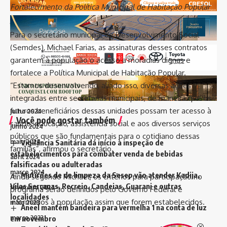
fevereiro 2025
Fortalecimento da Política Municipal de Habitação Popular
janeiro 2025
Para o secretário municipal de Desenvolvimento Social
dezembro 2024
(Semdes), Michael Farias, as assinaturas desses contratos
novembro 2024
garantem à população o acesso a moradias dignas e
outubro 2024
fortalece a Política Municipal de Habitação Popular.
setembro 2024
“Estamos desenvolvendo, aliado isso, diversas ações
agosto 2024
integradas entre secretarias municipais, de maneira que os
futuros beneficiários dessas unidades possam ter acesso à
julho 2024
Você pode gostar também
saúde, educação, assistência social e aos diversos serviços
junho 2024
públicos que são fundamentais para o cotidiano dessas
maio 2024
Vigilância Sanitária dá início à inspeção de
famílias”, afirmou o secretário.
estabelecimentos para combater venda de bebidas
abril 2024
falsificadas ou adulteradas
março 2024
Mutirões de de limpeza da Sesep vão atender Kadija,
Ainda segundo Michael, os critérios para participação no
Vilas Serranas, Recreio, Candeias, Guarani e outras
fevereiro 2024
programa serão definidos pelo Governo Federal e
localidades
informados à população assim que forem estabelecidos.
maio 2023
Aneel mantém bandeira para vermelha 1 na conta de luz
em novembro
março 2023