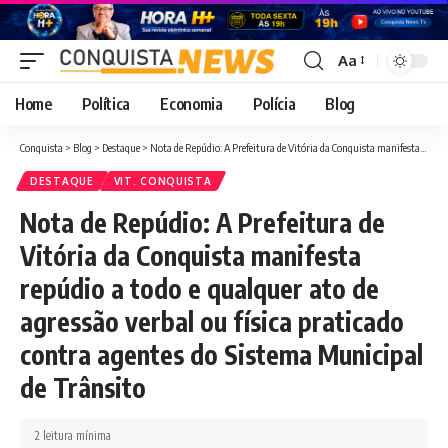
Aa
Font
Resizer
Home
Política
Economia
Polícia
Blog
Conquista
>
Blog
>
Destaque
>
Nota de Repúdio: A Prefeitura de Vitória da Conquista manifesta repúdio a todo e qualquer ato de agressão verbal ou física praticado contra agentes do Sistema Municipal de Trânsito
DESTAQUE
VIT. CONQUISTA
Nota de Repúdio: A Prefeitura de
Vitória da Conquista manifesta
repúdio a todo e qualquer ato de
agressão verbal ou física praticado
contra agentes do Sistema Municipal
de Trânsito
2 leitura mínima