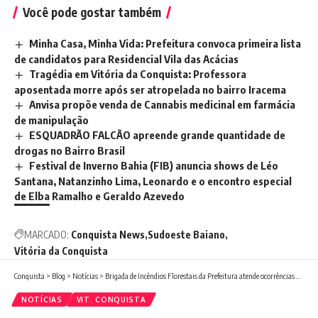
Você pode gostar também
Minha Casa, Minha Vida: Prefeitura convoca primeira lista
de candidatos para Residencial Vila das Acácias
Tragédia em Vitória da Conquista: Professora
aposentada morre após ser atropelada no bairro Iracema
Anvisa propõe venda de Cannabis medicinal em farmácia
de manipulação
ESQUADRÃO FALCÃO apreende grande quantidade de
drogas no Bairro Brasil
Festival de Inverno Bahia (FIB) anuncia shows de Léo
Santana, Natanzinho Lima, Leonardo e o encontro especial
de Elba Ramalho e Geraldo Azevedo
MARCADO:
Conquista News
Sudoeste Baiano
Vitória da Conquista
Conquista
>
Blog
>
Notícias
>
Brigada de Incêndios Florestais da Prefeitura atende ocorrências de queimadas em áreas verdes da cidade
NOTÍCIAS
VIT. CONQUISTA