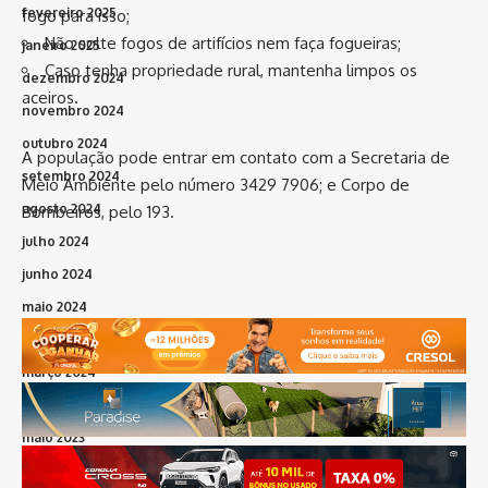
fevereiro 2025
fogo para isso;
Não solte fogos de artifícios nem faça fogueiras;
janeiro 2025
Caso tenha propriedade rural, mantenha limpos os
dezembro 2024
aceiros.
novembro 2024
outubro 2024
A população pode entrar em contato com a Secretaria de
setembro 2024
Meio Ambiente pelo número 3429 7906; e Corpo de
agosto 2024
Bombeiros, pelo 193.
julho 2024
junho 2024
maio 2024
abril 2024
março 2024
fevereiro 2024
maio 2023
março 2023