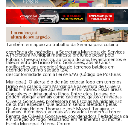
também às denúncias pelo telefone. “Estamos localizados
em pontos estratégicos, como o Mirante do Cristo, que tem
uma boa visibilidade de toda a cidade”, complementa a
secretária.
Também em apoio ao trabalho da Semma para coibir a
ocorrência de incêndios, a Secretaria Municipal de Serviços
A Prefeitura Municipal manifesta profundo pesar pelo
Públicos (Sesep) realiza, ao longo do ano, levantamentos e
falecimento de Licínio Pinto Goncalves, aos 80 anos,
notificações aos proprietários de terrenos baldios em
ocorrido no último sábado (24).
desconformidade com a Lei 695/93 (Código de Posturas
Municipal). O alerta é o de não colocar fogo em terrenos
Licínio era casado com Margarida Boaventura de Oliveira
baldios, mesmo que aparentem estar vazios. Essas áreas
Gonçalves e tinha quatro filhos. Entre eles, Luciana de
podem abrigar animais como cachorros, gatos e ninhadas
Oliveira Gonçalves, professora nas Escolas Municipais Juiz
de outras espécies, que acabam sendo afetados pelas
Dr. Antônio Helder Thomaz e José Mozart Tanajura, e
chamas. Além disso, animais assustados tendem a correr
Renata de Oliveira Gonçalves, coordenadora Pedagógica da
em direção ao fogo, resultando em ferimentos ou morte.
Escola Municipal Zulema Cotrim.