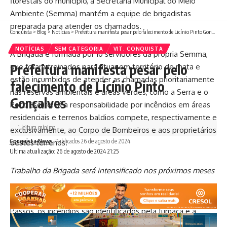
florestais do município, a Secretaria Municipal do Meio
Ambiente (Semma) mantém a equipe de brigadistas
preparada para atender os chamados.
Conquista
>
Blog
>
Notícias
>
Prefeitura manifesta pesar pelo falecimento de Licínio Pinto Gonçalves
NOTÍCIAS
SEM CATEGORIA
VIT. CONQUISTA
A Brigada é formada por 10 servidores da própria Semma,
Prefeitura manifesta pesar pelo
que foram treinados para atuar em território de mata e
estão incumbidos de atender as chamadas prioritariamente
falecimento de Licínio Pinto
nas reservas ambientais e áreas verdes, como a Serra e o
Gonçalves
Poço Escuro. Já a responsabilidade por incêndios em áreas
residenciais e terrenos baldios compete, respectivamente e
1 leitura mínima
exclusivamente, ao Corpo de Bombeiros e aos proprietários
Conquista News
Publicados 26 de agosto de 2024
destes terrenos.
Ultima atualização: 26 de agosto de 2024 21:25
Trabalho da Brigada será intensificado nos próximos meses
Segundo a secretária do Meio Ambiente, Ana Cláudia
Passos, os incêndios são identificados pela fumaça e a
equipe fica atenta aos focos visíveis por toda cidade e