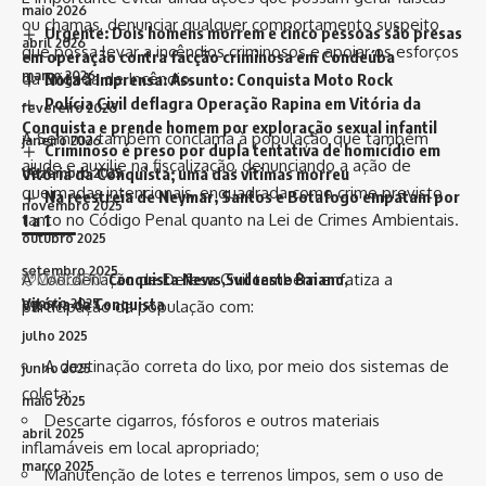
maio 2026
ou chamas, denunciar qualquer comportamento suspeito
Urgente: Dois homens morrem e cinco pessoas são presas
abril 2026
que possa levar a incêndios criminosos e apoiar os esforços
em operação contra facção criminosa em Condeúba
março 2026
da Brigada de Incêndio.
Nota à Imprensa: Assunto: Conquista Moto Rock
Polícia Civil deflagra Operação Rapina em Vitória da
fevereiro 2026
Conquista e prende homem por exploração sexual infantil
A Semma também conclama à população que também
janeiro 2026
Criminoso é preso por dupla tentativa de homicídio em
ajude e auxilie na fiscalização, denunciando a ação de
Vitória da Conquista; uma das vítimas morreu
dezembro 2025
queimadas intencionais, enquadrada como crime previsto
Na reestreia de Neymar, Santos e Botafogo empatam por
novembro 2025
tanto no Código Penal quanto na Lei de Crimes Ambientais.
1 a 1
outubro 2025
setembro 2025
A Coordenação de Defesa Civil também enfatiza a
MARCADO:
Conquista News
Sudoeste Baiano
Vitória da Conquista
agosto 2025
participação da população com:
julho 2025
A destinação correta do lixo, por meio dos sistemas de
junho 2025
coleta;
maio 2025
Descarte cigarros, fósforos e outros materiais
abril 2025
inflamáveis em local apropriado;
março 2025
Manutenção de lotes e terrenos limpos, sem o uso de