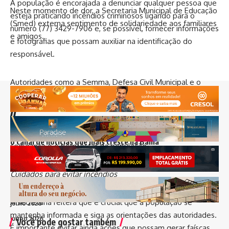
A população é encorajada a denunciar qualquer pessoa que
Neste momento de dor, a Secretaria Municipal de Educação
esteja praticando incêndios criminosos ligando para o
(Smed) externa sentimento de solidariedade aos familiares
número (77) 3429-7906 e, se possível, fornecer informações
e amigos.
e fotografias que possam auxiliar na identificação do
responsável.
Autoridades como a Semma, Defesa Civil Municipal e o
Corpo de Bombeiros estão empenhadas em controlar os
//
incêndios e minimizar os danos. No entanto, é fundamental
que haja um esforço conjunto da comunidade, governo e
I
nfluenciamos mais de 8 mil pessoas todos os dias e somos
sociedade civil para proteger o meio ambiente e garantir a
o canal de notícias que mais cresce na Bahia
segurança e o bem-estar da população.
Arquivos
Cuidados para evitar incêndios
agosto 2026
A secretária reitera que é crucial que a população se
julho 2026
mantenha informada e siga as orientações das autoridades.
junho 2026
Você pode gostar também
É importante evitar ainda ações que possam gerar faíscas