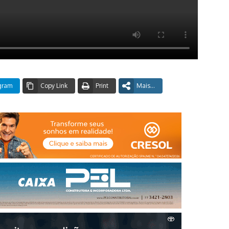
gram
Copy Link
Print
Mais...