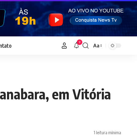
9
ntato
Aa
Font
Resizer
uanabara, em Vitória
1 leitura mínima