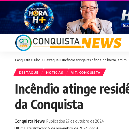
Conquista
>
Blog
>
Destaque
>
Incêndio atinge residência no bairro Jardim
DESTAQUE
NOTÍCIAS
VIT. CONQUISTA
Incêndio atinge resid
da Conquista
Conquista News
Publicados 27 de outubro de 2024
Ultima atualização: 4 de novembro de 2024 23:49