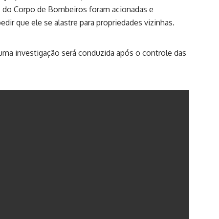
es do Corpo de Bombeiros foram acionadas e
dir que ele se alastre para propriedades vizinhas.
 uma investigação será conduzida após o controle das