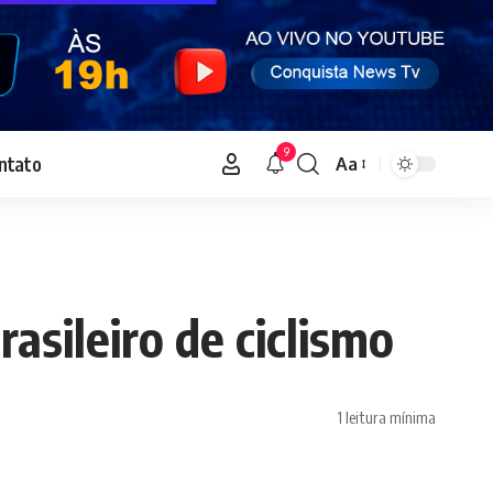
9
ntato
Aa
Font
Resizer
asileiro de ciclismo
1 leitura mínima