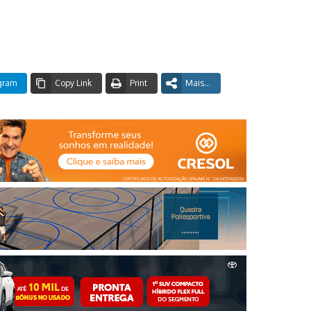
gram
Copy Link
Print
Mais...