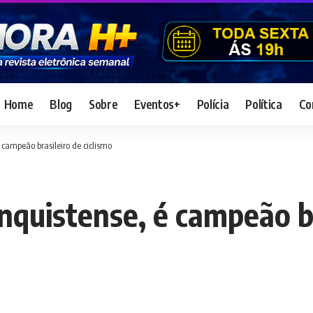
Home
Blog
Sobre
Eventos+
Polícia
Política
Co
é campeão brasileiro de ciclismo
onquistense, é campeão br