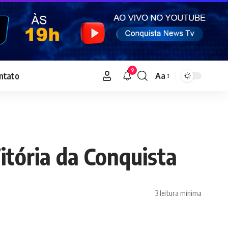
9
ntato
Aa
Font
Resizer
tória da Conquista
3 leitura mínima