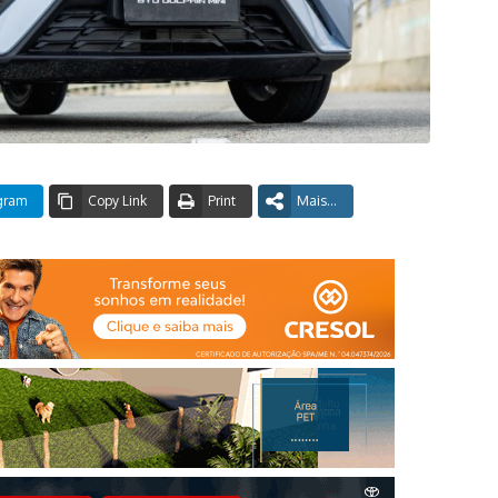
gram
Copy Link
Print
Mais...