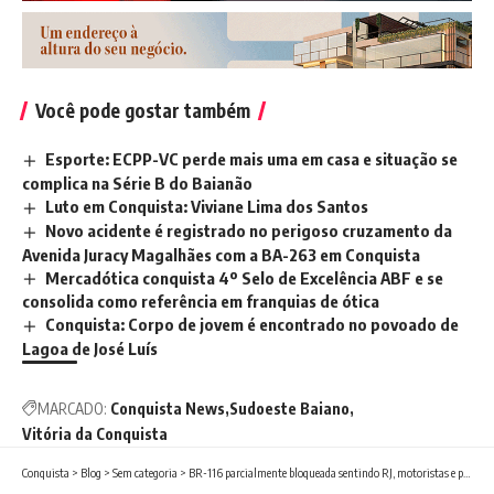
Você pode gostar também
Esporte: ECPP-VC perde mais uma em casa e situação se
complica na Série B do Baianão
Luto em Conquista: Viviane Lima dos Santos
Novo acidente é registrado no perigoso cruzamento da
Avenida Juracy Magalhães com a BA-263 em Conquista
Mercadótica conquista 4º Selo de Excelência ABF e se
consolida como referência em franquias de ótica
Conquista: Corpo de jovem é encontrado no povoado de
Lagoa de José Luís
MARCADO:
Conquista News
Sudoeste Baiano
Vitória da Conquista
Conquista
>
Blog
>
Sem categoria
>
BR-116 parcialmente bloqueada sentindo RJ, motoristas e passageiros enfrentam longas horas de espera enquanto equipes de resgate e limpeza trabalham no local para liberação da via após um grave acidente no final da tarde desta segunda-feira