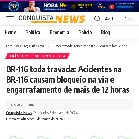
Aa
Font
Resizer
Home
Política
Economia
Polícia
Blog
Conquista
>
Blog
>
Trânsito
>
BR-116 toda travada: Acidentes na BR-116 causam bloqueio na via e engarrafamento de mais de 12 horas
TRÂNSITO
VIT. CONQUISTA
BR-116 toda travada: Acidentes na
BR-116 causam bloqueio na via e
engarrafamento de mais de 12 horas
2 leitura mínima
Conquista News
Publicados 5 de março de 2024
Ultima atualização: 5 de março de 2024 08:11