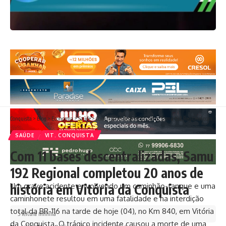
Conquista
>
Blog
>
Economia
>
Saúde
>
Com 11 bases descentralizadas, Samu 192 Regional completou 20 anos de história em Vitória da Conquista
SAÚDE
VIT. CONQUISTA
Com 11 bases descentralizadas, Samu
192 Regional completou 20 anos de
Um grave acidente envolvendo um caminhão-tanque e uma
história em Vitória da Conquista
caminhonete resultou em uma fatalidade e na interdição
total da BR-116 na tarde de hoje (04), no Km 840, em Vitória
5 leitura mínima
da Conquista. O trágico incidente causou a morte de uma